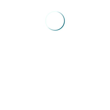
VOLTAR
FENAM
SIG, Quadra 04, Lotes 075, 083, 125 e 175, Sala nº 03, Bloco A,
Mezanino, Edifício Capital Financial Center - Brasília/DF - CEP:
70.610-440
VER COMO CHEGAR
(61) 98653-4151