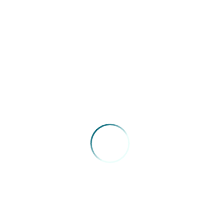
ES, rua Emília Franklin Molulo, 228 – Bento Ferreira, Vitória-ES,
no próximo dia 04 de julho, em primeira convocação às 19
horas e segunda convocação às 19h30.
Serviço
Data:
04/07/2016
Horas:
19 horas
Local:
Auditório do CRM-ES
Endereço:
Rua Emília Franklin Molulo, 228,Vitória-ES
Fonte:
Simes