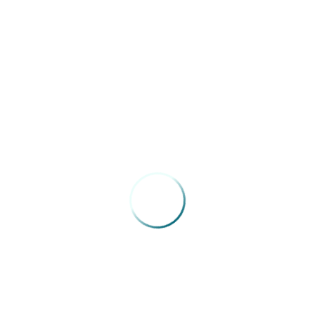
procedimentos semiotécnicos específicos, de acordo com os
princípios éticos e legais envolvidos, e apresentado aos
aspectos da medicina do trabalho mais importantes para sua
atuação, bem como os instrumentos estatísticos e
epidemiológicos mais úteis para organização das informações
geradas nos diversos serviços da área.
Inscreva-se agora no site:
www.faculdadeunimed.edu.br
Whatsapp: (31) 9 9181-5731
0800 70 21 301 – opção 4
Fonte: Faculdade Unimed