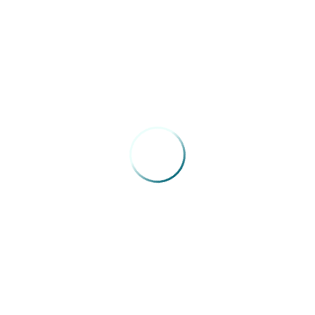
mas semanas entre a FENAM e o órgão.
 convidados todos os dirigentes das unidades hospitalares federais 
tário de Atenção à Saúde do Ministério da Saúde, o Diretor do Depa
istema de controle de ponto eletrônico. Dr. Darze está otimista. “E
um acordo sobre a aferição da frequência, sem violentar a jornada d