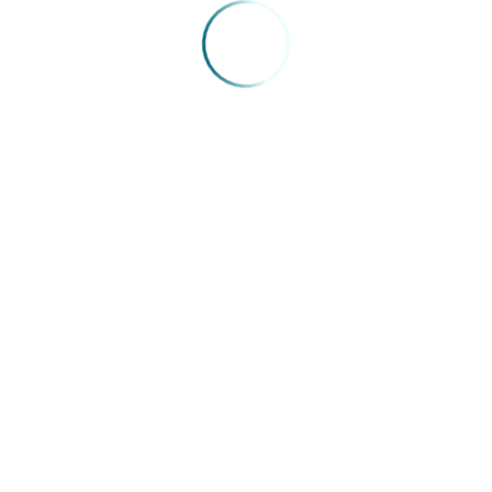
Veja as metas
Pães de forma
Meta 2017: alcançar teor máximo de sódio de 450 mg/100g
Meta 2018: alcançar teor máximo de sódio de 420 mg/100g
Meta 2020: alcançar teor máximo de sódio de 400 mg/100g
Bisnaguinhas
Meta 2017: alcançar teor máximo de sódio 388 mg/100g
Meta 2018: alcançar teor máximo de sódio de 350 mg/100g