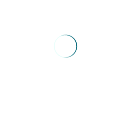
 falou do papel do Sinmed-MG como entidade representativa da cate
iços.
egaram aos formandos a carteira do CRMMG, parabenizando a cada um,