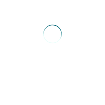
e os médicos de atendimentos eletivos e ambulatoriais
permanecem em 30%.
Fonte:
Sinmed-MS
VOLTAR
FENAM
SIG, Quadra 04, Lotes 075, 083, 125 e 175, Sala nº 03, Bloco A,
Mezanino, Edifício Capital Financial Center - Brasília/DF - CEP: