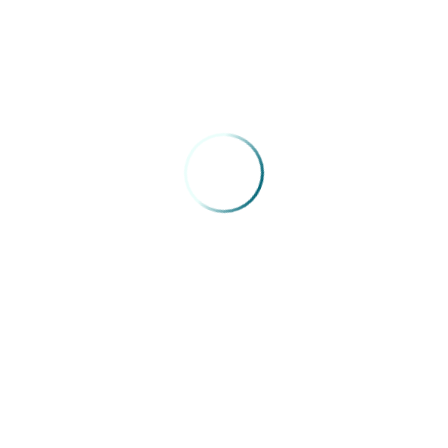
entidades de classe, associações, federações, sociedade civil
organizada para prevenir e alertar sobre os problemas que
ocorrem no mundo do trabalho e em decorrência do
mesmo.cupom desconto submarino
Fonte:
Sinmed- Niterói
VOLTAR