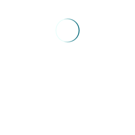
Fonte:
Simepi
VOLTAR
FENAM
SIG, Quadra 04, Lotes 075, 083, 125 e 175, Sala nº 03, Bloco A,
Mezanino, Edifício Capital Financial Center - Brasília/DF - CEP:
70.610-440
VER COMO CHEGAR