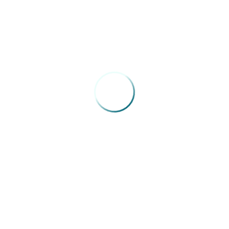
para tratar da seguinte ordem do dia:Discussão e deliberação
sobre as alterações nas condições de trabalho dos médicos e
demais reivindicações.
Confira
AQUI
o edital de convocação.
Fonte:
Simepar
VOLTAR