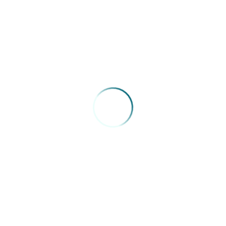
2) Carga horária de oito horas diárias;
3) Carga horária semanal de 32h trabalhadas com 8h para
estudo, qualificação, supervisão, ensino e tutoria.
O sindicato aguarda resposta do secretário sobre data de
audiência a ser realizada com a diretoria da entidade.
Fonte:
Sinmed RN
VOLTAR