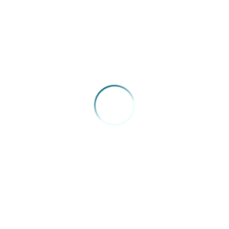
a nas unidades de saúde da cidade, o Sindicato alerta ao MP que
a o exercício da Medicina no município, como a carência de insumo
os locais mais críticos é o Centro de Especialidades Médicas, no
 cardíacos.
equência do encontro que o diretor do SIMERS Willian Ad
rometeu a formalizar um levantamento sobre a saúde na cid
a Paula e a secretária de Saúde, Ana Costa, para uma audiê