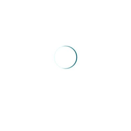
04/05/2026
Congresso Extraordinário FENAM –
Roberto Chabo
15/10/2025