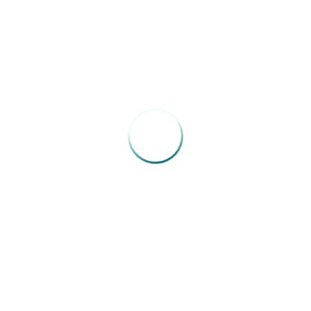
04/05/2026
Congresso Extraordinário FENAM –
Roberto Chabo
15/10/2025