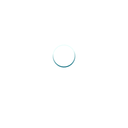
04/05/2026
Congresso Extraordinário FENAM –
Roberto Chabo
15/10/2025